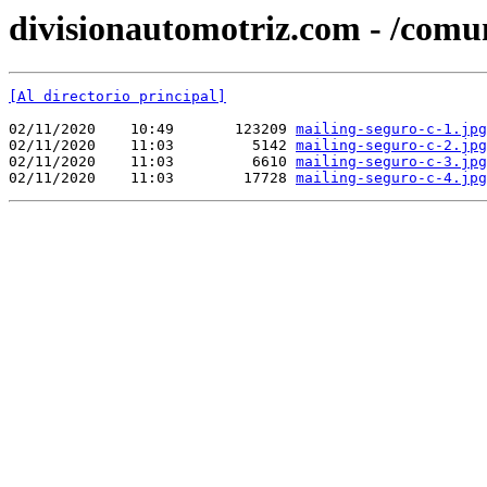
divisionautomotriz.com - /comu
[Al directorio principal]
02/11/2020    10:49       123209 
mailing-seguro-c-1.jpg
02/11/2020    11:03         5142 
mailing-seguro-c-2.jpg
02/11/2020    11:03         6610 
mailing-seguro-c-3.jpg
02/11/2020    11:03        17728 
mailing-seguro-c-4.jpg