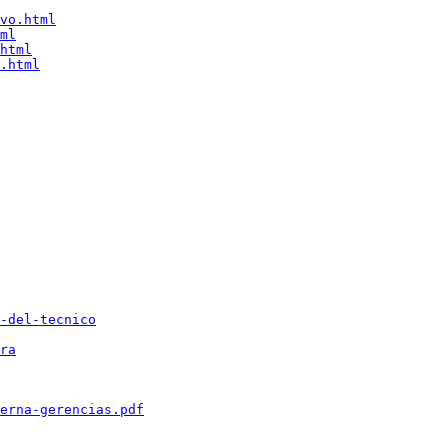
vo.html
ml
html
.html
-del-tecnico
ra
erna-gerencias.pdf