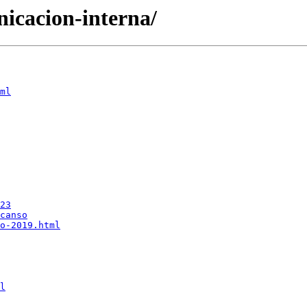
nicacion-interna/
ml
23
canso
o-2019.html
l