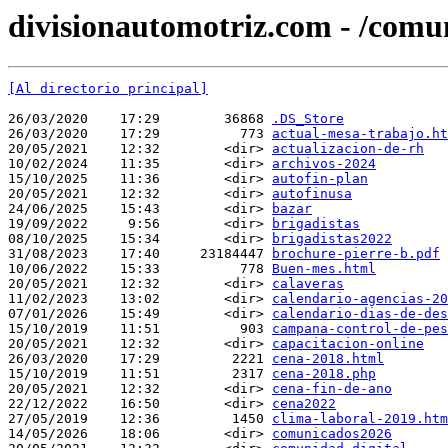
divisionautomotriz.com - /comu
[Al directorio principal]
26/03/2020    17:29        36868 
.DS_Store
26/03/2020    17:29          773 
actual-mesa-trabajo.ht
20/05/2021    12:32        <dir> 
actualizacion-de-rh
10/02/2024    11:35        <dir> 
archivos-2024
15/10/2025    11:36        <dir> 
autofin-plan
20/05/2021    12:32        <dir> 
autofinusa
24/06/2025    15:43        <dir> 
bazar
19/09/2022     9:56        <dir> 
brigadistas
08/10/2025    15:34        <dir> 
brigadistas2022
31/08/2023    17:40     23184447 
brochure-pierre-b.pdf
10/06/2022    15:33          778 
Buen-mes.html
20/05/2021    12:32        <dir> 
calaveras
11/02/2023    13:02        <dir> 
calendario-agencias-20
07/01/2026    15:49        <dir> 
calendario-dias-de-des
15/10/2019    11:51          903 
campana-control-de-pes
20/05/2021    12:32        <dir> 
capacitacion-online
26/03/2020    17:29         2221 
cena-2018.html
15/10/2019    11:51         2317 
cena-2018.php
20/05/2021    12:32        <dir> 
cena-fin-de-ano
22/12/2022    16:50        <dir> 
cena2022
27/05/2019    12:36         1450 
clima-laboral-2019.htm
14/05/2026    18:06        <dir> 
comunicados2026