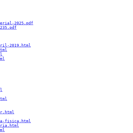
erial-2025.pdf
235.pdf
ril-2019.html
tml
l
ml
l
tml
r.html
a-fisica.html
ria.html
ml