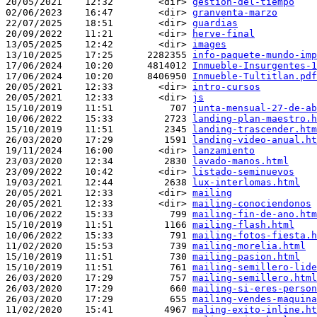
20/05/2021    12:32        <dir> 
gestion-del-tiempo
02/06/2023    16:47        <dir> 
granventa-marzo
22/07/2025    18:51        <dir> 
guardias
20/09/2022    11:21        <dir> 
herve-final
13/05/2025    12:42        <dir> 
images
13/10/2025    17:25      2282355 
info-paquete-mundo-imp
17/06/2024    10:20      4814012 
Inmueble-Insurgentes-1
17/06/2024    10:20      8406950 
Inmueble-Tultitlan.pdf
20/05/2021    12:33        <dir> 
intro-cursos
20/05/2021    12:33        <dir> 
js
15/10/2019    11:51          707 
junta-mensual-27-de-ab
10/06/2022    15:33         2723 
landing-plan-maestro.h
15/10/2019    11:51         2345 
landing-trascender.htm
26/03/2020    17:29         1591 
landing-video-anual.ht
19/11/2024    16:00        <dir> 
lanzamiento
23/03/2020    12:34         2830 
lavado-manos.html
23/09/2022    10:42        <dir> 
listado-seminuevos
19/03/2021    12:44         2638 
lux-interlomas.html
20/05/2021    12:33        <dir> 
mailing
20/05/2021    12:33        <dir> 
mailing-conociendonos
10/06/2022    15:33          799 
mailing-fin-de-ano.htm
15/10/2019    11:51         1166 
mailing-flash.html
10/06/2022    15:33          791 
mailing-fotos-fiesta.h
11/02/2020    15:53          739 
mailing-morelia.html
15/10/2019    11:51          730 
mailing-pasion.html
15/10/2019    11:51          761 
mailing-semillero-lide
26/03/2020    17:29          757 
mailing-semillero.html
26/03/2020    17:29          660 
mailing-si-eres-person
26/03/2020    17:29          655 
mailing-vendes-maquina
11/02/2020    15:41         4967 
maling-exito-inline.ht