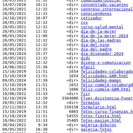
20/05/2021    12:32        <dir> 
comunidad-digital
14/07/2026    10:11        <dir> 
concentrado-vacantes
20/05/2021    12:32        <dir> 
congreso-internacional
20/05/2021    12:32        <dir> 
conociendonos
24/10/2023    16:07        <dir> 
cotizador
20/05/2021    12:32        <dir> 
css
20/05/2021    12:32        <dir> 
curso-salud-mental
20/05/2021    12:32        <dir> 
dia-de-la-mujer
08/03/2024    11:06        <dir> 
dia-de-la-mujer-2024
20/05/2021    12:32        <dir> 
dia-de-las-madres
20/05/2021    12:32        <dir> 
dia-del-nino
20/05/2021    12:32        <dir> 
dia-del-padre
26/04/2024    15:37        <dir> 
dia-disenador-2024
20/05/2021    12:32        <dir> 
didi
20/05/2021    12:32        <dir> 
diseno-y-comunicacion
10/06/2022    15:36        <dir> 
efacil
15/10/2019    11:51         1654 
felicidades-colaborado
15/10/2019    11:51         1654 
felicidades-GAM.html
09/05/2024    17:39        <dir> 
felicidades-mamas
15/10/2019    11:51         1652 
feliz-cumple-colaborad
15/10/2019    11:51         1666 
feliz-cumple-GAM.html
10/06/2022    15:33        <dir> 
fiir
16/10/2024    11:20      3364086 
Flyer-Asistencia-Funer
20/05/2021    12:32        <dir> 
formatos
23/11/2023    13:35       150158 
formulario.html
15/10/2019    11:51         6865 
fotos-curso-finanzas.h
15/10/2019    11:51        54555 
fotos-fiesta.html
10/06/2022    15:33        35485 
fotos-pasion.html
30/04/2022     9:34        <dir> 
galeria-dibujos
09/05/2022    16:30        <dir> 
galeria-fotos