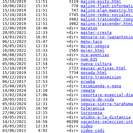
15/10/2019    11:51         3119 
maling-exito.html
10/06/2022    15:33          778 
maling-flash-informati
15/10/2019    11:51          747 
maling-plan-maestro.ht
15/10/2019    11:51         7745 
maling-redes-sociales.
15/10/2019    11:51         3982 
maling-trascender copy
15/10/2019    11:51         3982 
maling-trascender.html
22/06/2026    10:46        <dir> 
maraton
20/05/2021    12:33        <dir> 
master-cresta
14/03/2023    16:01        <dir> 
mensaje-cp-juanantonio
06/11/2023    15:47        <dir> 
menu-taco
20/05/2021    12:33        <dir> 
mujer-segura
10/06/2022    15:33         2565 
mujer.html
06/08/2025    17:31        <dir> 
nca-agencias
20/05/2021    12:33        <dir> 
nom-035
05/06/2025    17:54        <dir> 
nueva-cultura
15/10/2019    12:57         2723 
pausas-activas.html
15/10/2019    11:51         7734 
posada.html
09/12/2023    12:19        <dir> 
potro-transmision
06/12/2017    17:53        <dir> 
prueba
25/08/2025    12:57        <dir> 
recomienda-y-gana
14/06/2024    13:18        <dir> 
remate
23/02/2024    17:06        <dir> 
reportaje-especial-dia
20/05/2021    12:33        <dir> 
seguro-de-vida
05/03/2024    12:31        <dir> 
sequia-sierra-tarahuma
19/12/2025    16:50        <dir> 
tolerancia
27/06/2025    12:15        <dir> 
torosneza
20/05/2021    12:33        <dir> 
unidos-a-la-distancia
14/12/2021    16:56        98200 
vacantes-seleccion-int
20/05/2021    12:33        <dir> 
video
03/06/2021     9:02        <dir> 
video-codi